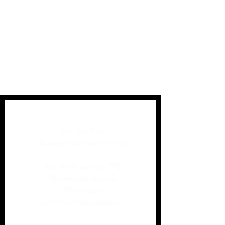
Die moderne
Kommunikationsagentur
für Medienarbeit/PR,
Webdesign/Grafik,
Moderation
und Eventmanagement.