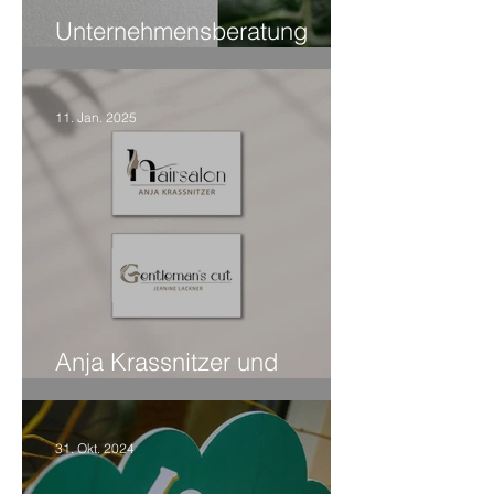
Unternehmensberatung
"AuerVision"
11. Jan. 2025
Anja Krassnitzer und
Jeanine Lackner
31. Okt. 2024