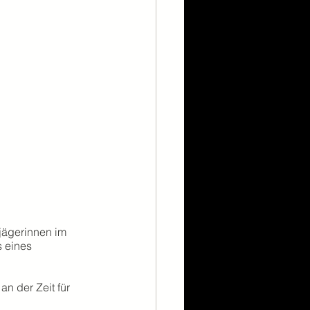
gjägerinnen im 
s eines 
n der Zeit für 